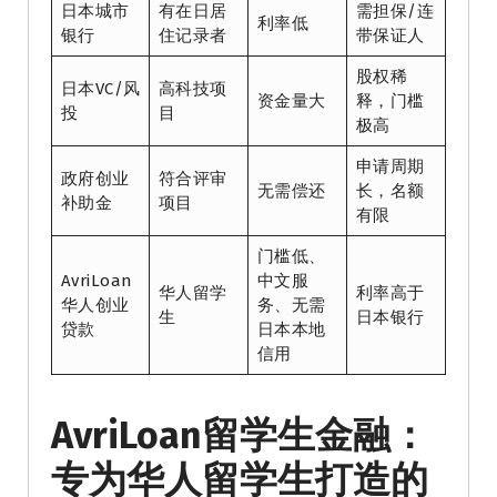
日本城市
有在日居
需担保/连
利率低
银行
住记录者
带保证人
股权稀
日本VC/风
高科技项
资金量大
释，门槛
投
目
极高
申请周期
政府创业
符合评审
无需偿还
长，名额
补助金
项目
有限
门槛低、
AvriLoan
中文服
华人留学
利率高于
华人创业
务、无需
生
日本银行
贷款
日本本地
信用
AvriLoan留学生金融：
专为华人留学生打造的