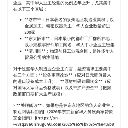
企业，其中华人业主经营的比例逐年上升，尤其集中
在以下三个区域：
**堺市**：日本著名的泉州地区制造业集群，以
金属加工、精密仪器为主，华人企业数量超过
200家
**东大阪市**：日本最小的都市工厂群所在地，
以小规模零部件加工闻名，华人中小企业主密集
**淀川区**：物流与轻工业混合区，是许多华人
贸易公司的注册地
对于这些华人制造业企业主而言，融资需求主要集中
在三个方面：**设备更新改造**（应对日元贬值带来
的进口设备成本上升）、**原材料采购周转金**（应
对国际大宗商品价格波动）以及**扩产资金**（把握
政策窗口期扩大生产规模）。
> **关联阅读**：如果您是在东京地区的华人企业主，
欢迎阅读我们的[《2026年东京新宿华人餐饮商家贷款
完全指南》](https://xn-
-48sq28a0nhug640i.com/2026%e5%b9%b4%e4%b8