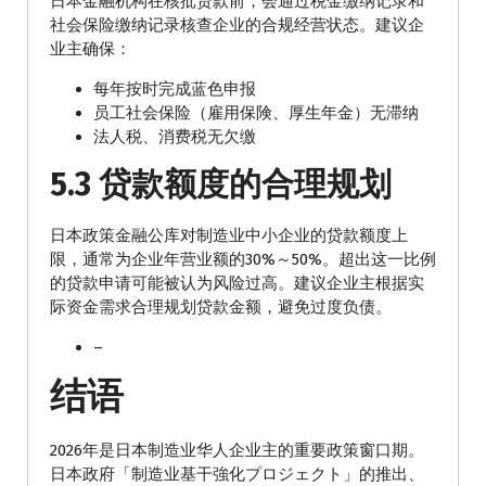
日本金融机构在核批贷款前，会通过税金缴纳记录和
社会保险缴纳记录核查企业的合规经营状态。建议企
业主确保：
每年按时完成蓝色申报
员工社会保险（雇用保険、厚生年金）无滞纳
法人税、消费税无欠缴
5.3 贷款额度的合理规划
日本政策金融公库对制造业中小企业的贷款额度上
限，通常为企业年营业额的30%～50%。超出这一比例
的贷款申请可能被认为风险过高。建议企业主根据实
际资金需求合理规划贷款金额，避免过度负债。
–
结语
2026年是日本制造业华人企业主的重要政策窗口期。
日本政府「制造业基干強化プロジェクト」的推出、