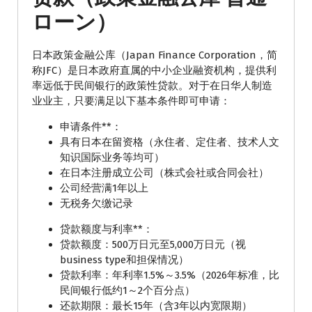
ローン）
日本政策金融公库（Japan Finance Corporation，简
称JFC）是日本政府直属的中小企业融资机构，提供利
率远低于民间银行的政策性贷款。对于在日华人制造
业业主，只要满足以下基本条件即可申请：
申请条件**：
具有日本在留资格（永住者、定住者、技术人文
知识国际业务等均可）
在日本注册成立公司（株式会社或合同会社）
公司经营满1年以上
无税务欠缴记录
贷款额度与利率**：
贷款额度：500万日元至5,000万日元（视
business type和担保情况）
贷款利率：年利率1.5%～3.5%（2026年标准，比
民间银行低约1～2个百分点）
还款期限：最长15年（含3年以内宽限期）