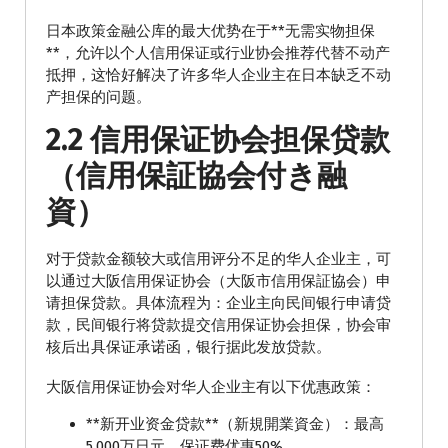
日本政策金融公库的最大优势在于**无需实物担保
**，允许以个人信用保证或行业协会推荐代替不动产
抵押，这恰好解决了许多华人企业主在日本缺乏不动
产担保的问题。
2.2 信用保证协会担保贷款
（信用保証協会付き融
資）
对于贷款金额较大或信用评分不足的华人企业主，可
以通过大阪信用保证协会（大阪市信用保証協会）申
请担保贷款。具体流程为：企业主向民间银行申请贷
款，民间银行将贷款提交信用保证协会担保，协会审
核后出具保证承诺函，银行据此发放贷款。
大阪信用保证协会对华人企业主有以下优惠政策：
**新开业资金贷款**（新規開業資金）：最高
5,000万日元，保证费优惠50%