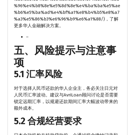
%96%e4%b8%8e%e5%8d%8e%e4%ba%ba%e5%ae
%b6%e5%ba%ad%e4%bf%a1%e8%b4%b5%e8%a7
%a3%e5%86%b3%e6%96%b9%e6%a1%88/)，了解
更多华人金融解决方案。
–
五、风险提示与注意事
项
5.1 汇率风险
对于选择人民币还款的华人企业主，务必关注日元对
人民币汇率波动。建议与AvriLoan顾问讨论是否需要
锁定远期汇率，以规避还款期间汇率大幅波动带来的
额外成本。
5.2 合规经营要求