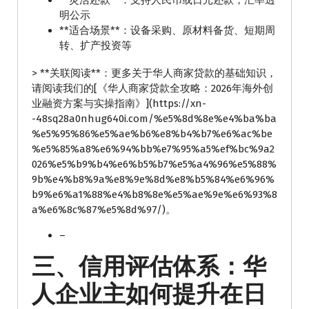
**灵活还款**：支持人民币或日元还款，汇率透
明公示
**适合场景**：设备采购、原材料备货、短期周
转、扩产投资等
> **关联阅读**：更多关于华人商家贷款的基础知识，
请阅读我们的[《华人商家贷款全攻略：2026年海外创
业融资方案与实操指南》](https://xn-
-48sq28a0nhug640i.com/%e5%8d%8e%e4%ba%ba
%e5%95%86%e5%ae%b6%e8%b4%b7%e6%ac%be
%e5%85%a8%e6%94%bb%e7%95%a5%ef%bc%9a2
026%e5%b9%b4%e6%b5%b7%e5%a4%96%e5%88%
9b%e4%b8%9a%e8%9e%8d%e8%b5%84%e6%96%
b9%e6%a1%88%e4%b8%8e%e5%ae%9e%e6%93%8
a%e6%8c%87%e5%8d%97/)。
–
三、信用评估体系：华
人企业主如何提升在日