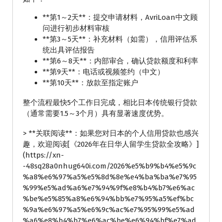
**第1～2天**：提交申请材料，AvriLoan中文顾
问进行初步材料审核
**第3～5天**：补充材料（如需），信用评估系
统出具评估报告
**第6～8天**：内部审合，确认贷款额度和利率
**第9天**：电话或视频签约（中文）
**第10天**：放款至指定账户
整个流程最快5个工作日完成，相比日本传统银行贷款
（通常需要1.5～3个月）具有显著速度优势。
> **关联阅读**：如果您对日本的个人信用贷款也感兴
趣，欢迎阅读[《2026年在日华人留学生贷款全攻略》]
(https://xn-
-48sq28a0nhug640i.com/2026%e5%b9%b4%e5%9c
%a8%e6%97%a5%e5%8d%8e%e4%ba%ba%e7%95
%99%e5%ad%a6%e7%94%9f%e8%b4%b7%e6%ac
%be%e5%85%a8%e6%94%bb%e7%95%a5%ef%bc
%9a%e6%97%a5%e6%9c%ac%e7%95%99%e5%ad
%a6%e8%b4%b7%e6%ac%be%e6%94%bf%e7%ad