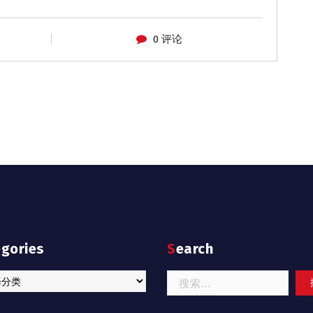
0 评论
egories
Search
ries
搜
索：