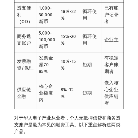
透支便
1,000-
已有账
18%-22
循环使
利
30,000
户记录
%
用
（OD）
新币
者
5,000-
商务透
15%-20
循环使
100,000
企业主
支账户
%
用
新币
发票金
有稳定
发票融
10%-15
额70-
短期
客户账
资/保理
%
85%
期者
嵌入核
核心企
供应链
8%-12
心企业
业额度
短期
金融
%
供应链
内
者
对于华人电子产业从业者，个人无抵押信贷和商务透
支账户是最为常见的融资工具。以下重点解析这两类
产品。