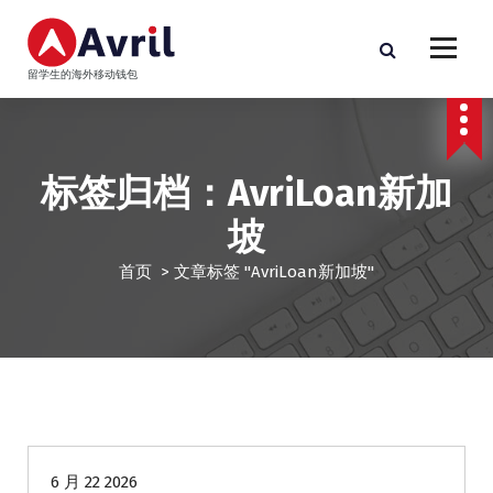
跳
至
正
留学生的海外移动钱包
文
标签归档：AvriLoan新加
坡
首页
>
文章标签 "AvriLoan新加坡"
华人商家贷款
6 月 22 2026