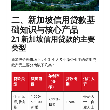
二、新加坡信用贷款基
础知识与核心产品
2.1 新加坡信用贷款的主要
类型
新加坡金融市场上，针对个人及小微企业主的信用贷
款产品主要分为以下几类：
年利率
贷款类
额度范
贷款周
适用人
（参
型
围
期
群
考）
个人无
1,000-
受薪人
7.99%-
抵押信
50,000
1-5年
士、自
18%
贷
新币
雇人士