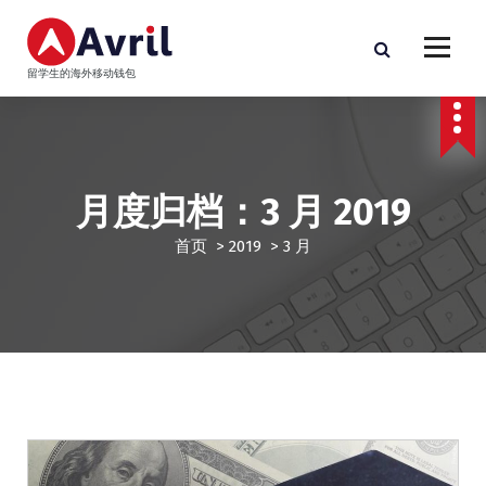
跳
至
正
留学生的海外移动钱包
文
月度归档：3 月 2019
首页
>
2019
>
3 月