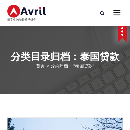
跳
至
正
留学生的海外移动钱包
文
分类目录归档：泰国贷款
首页
>
分类归档： "泰国贷款"