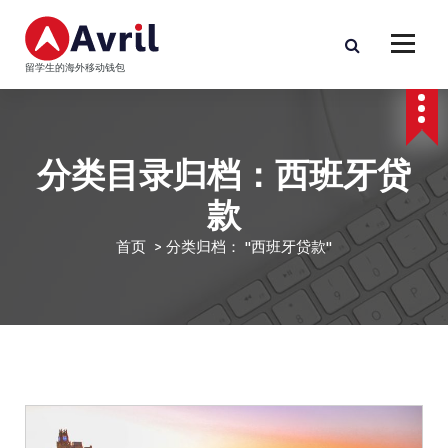
跳
至
正
留学生的海外移动钱包
文
分类目录归档：西班牙贷
款
首页
>
分类归档： "西班牙贷款"