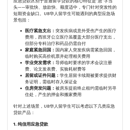
应急贷款区别于普通留学贷款的核心特征是”急”字当
头——审批快、放款快、额度适中，专门针对突发性的
短期资金缺口。UB华人留学生可能遇到的典型应急场
景包括：
医疗紧急支出：
突发疾病或意外受伤产生的医疗
费用，西班牙公立医疗虽覆盖大部分医疗支出，
但部分专科治疗和药品仍需自付
家庭紧急回国：
国内家人突发疾病需紧急回国，
临时购买高价机票并处理相关费用
学业突发需求：
导师临时要求的学术会议注册
费、论文发表费、实验耗材费等
居留或证件问题：
学生居留卡续期被要求提供财
务证明，需临时存入保证金
住房突发问题：
被房东提前终止租约需临时另寻
住处，产生的押金和搬家费用
针对上述场景，UB华人留学生可以考虑以下几类应急
贷款产品：
1. 纯信用应急贷款