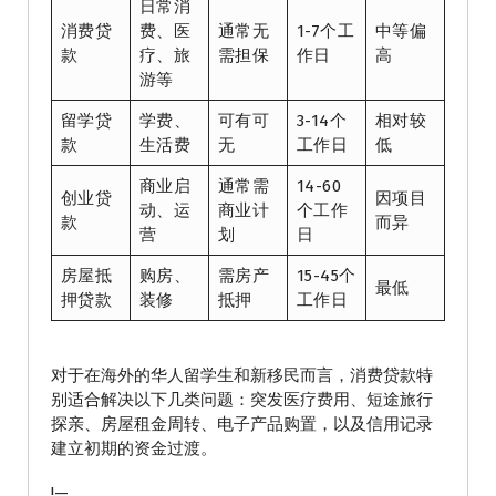
日常消
消费贷
费、医
通常无
1-7个工
中等偏
款
疗、旅
需担保
作日
高
游等
留学贷
学费、
可有可
3-14个
相对较
款
生活费
无
工作日
低
商业启
通常需
14-60
创业贷
因项目
动、运
商业计
个工作
款
而异
营
划
日
房屋抵
购房、
需房产
15-45个
最低
押贷款
装修
抵押
工作日
对于在海外的华人留学生和新移民而言，消费贷款特
别适合解决以下几类问题：突发医疗费用、短途旅行
探亲、房屋租金周转、电子产品购置，以及信用记录
建立初期的资金过渡。
!—