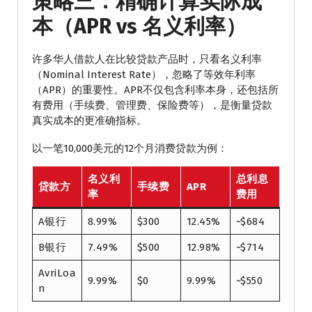
策略三：精确计算实际成
本（APR vs 名义利率）
许多华人借款人在比较贷款产品时，只看名义利率
（Nominal Interest Rate），忽略了等效年利率
（APR）的重要性。APR不仅包含利率本身，还包括所
有费用（手续费、管理费、保险费等），是衡量贷款
真实成本的更准确指标。
以一笔10,000美元的12个月消费贷款为例：
名义利
总利息
贷款方
手续费
APR
率
费用
A银行
8.99%
$300
12.45%
~$684
B银行
7.49%
$500
12.98%
~$714
AvriLoa
9.99%
$0
9.99%
~$550
n