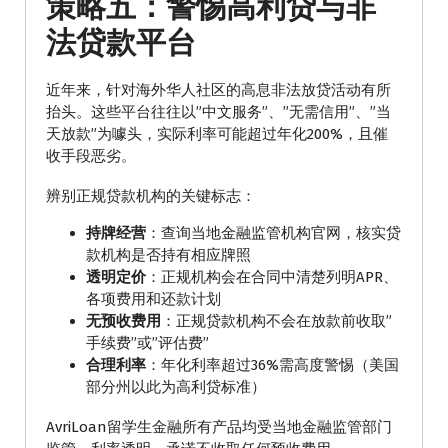
策略五：警惕高利贷与非
法贷款平台
近年来，针对海外华人社区的高息非法放贷活动有所
抬头。这些平台往往以”中文服务”、”无需信用”、”当
天放款”为噱头，实际利率可能超过年化200%，且催
收手段恶劣。
辨别正规贷款机构的关键标志：
持牌经营
：查询当地金融监管机构官网，核实贷
款机构是否持有相应牌照
透明定价
：正规机构会在合同中清楚列明APR、
各项费用和还款计划
无预收费用
：正规贷款机构不会在放款前收取”
手续费”或”评估费”
合理利率
：年化利率超过36%需高度警惕（美国
部分州以此为高利贷标准）
AvriLoan留学生金融所有产品均受当地金融监管部门