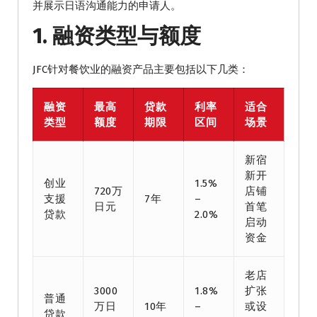
并展示日语沟通能力的申请人。
1. 融资类型与额度
JFC针对餐饮业的融资产品主要包括以下几类：
融资
最高
贷款
利率
适合
类型
额度
期限
区间
场景
新宿
新开
创业
1.5%
720万
店铺
支援
7年
–
日元
首笔
贷款
2.0%
启动
资金
老店
3000
1.8%
扩张
普通
万日
10年
–
或设
贷款