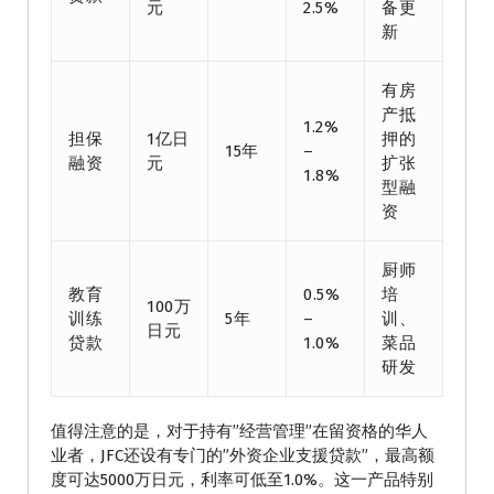
元
2.5%
备更
新
有房
产抵
1.2%
担保
1亿日
押的
15年
–
融资
元
扩张
1.8%
型融
资
厨师
教育
0.5%
培
100万
训练
5年
–
训、
日元
贷款
1.0%
菜品
研发
值得注意的是，对于持有”经营管理”在留资格的华人
业者，JFC还设有专门的”外资企业支援贷款”，最高额
度可达5000万日元，利率可低至1.0%。这一产品特别