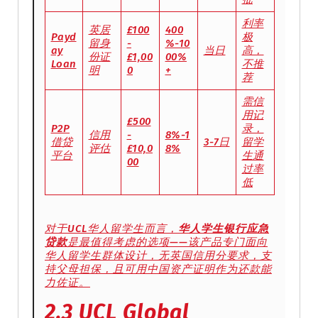
利率
英居
£100
400
Payd
极
留身
-
%-10
ay
当日
高，
份证
£1,00
00%
Loan
不推
明
0
+
荐
需信
用记
£500
P2P
录，
信用
-
8%-1
借贷
3-7日
留学
评估
£10,0
8%
平台
生通
00
过率
低
对于UCL华人留学生而言，
华人学生银行应急
贷款
是最值得考虑的选项——该产品专门面向
华人留学生群体设计，无英国信用分要求，支
持父母担保，且可用中国资产证明作为还款能
力佐证。
2.3 UCL Global