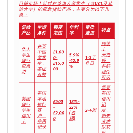
目前市场上针对在英华人留学生（含UCL及其
他大学）的应急贷款产品，主要分为以下几
类：
贷款
申请
额度
年利
审批
特点
产品
条件
范围
率
速度
纯线
在英
华人
上，
中国
£1,00
学生
5.9%
无抵
留学
0-
1-3工
银行
-12.9
押，
生，
£15,0
作日
应急
%
爸妈
签证
00
贷
担保
有效
可选
需要
英国
英国
英国
本地
信用
£500
18%-
银行
银行
记
-
22%
学生
账
2-4周
录，
£2,00
(透
信用
户，
初来
0
现)
卡
信用
者难
记录
以获
批