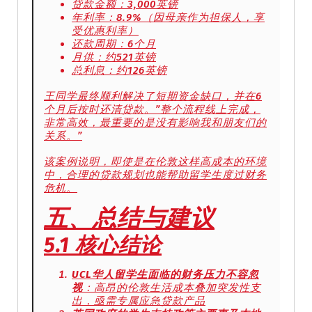
贷款金额：3,000英镑
年利率：8.9%（因母亲作为担保人，享
受优惠利率）
还款周期：6个月
月供：约521英镑
总利息：约126英镑
王同学最终顺利解决了短期资金缺口，并在6
个月后按时还清贷款。”整个流程线上完成，
非常高效，最重要的是没有影响我和朋友们的
关系。”
该案例说明，即使是在伦敦这样高成本的环境
中，合理的贷款规划也能帮助留学生度过财务
危机。
五、总结与建议
5.1 核心结论
UCL华人留学生面临的财务压力不容忽
视
：高昂的伦敦生活成本叠加突发性支
出，亟需专属应急贷款产品