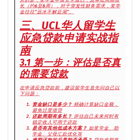
长（约6至8周），对于突发性财务需求，奖学
金往往”远水不解近渴”。
三、UCL华人留学生
应急贷款申请实战指
南
3.1 第一步：评估是否真
的需要贷款
在申请应急贷款前，建议留学生首先问自己以
下问题：
资金缺口是多少？
精确计算缺口金额，
避免过度借贷
还款周期有多长？
评估自己未来何时有
稳定收入可用于还款
是否有其他低成本方案？
如奖学金、助
学金、父母汇款优化等
逾期还款的后果能否承受？
贷款逾期将