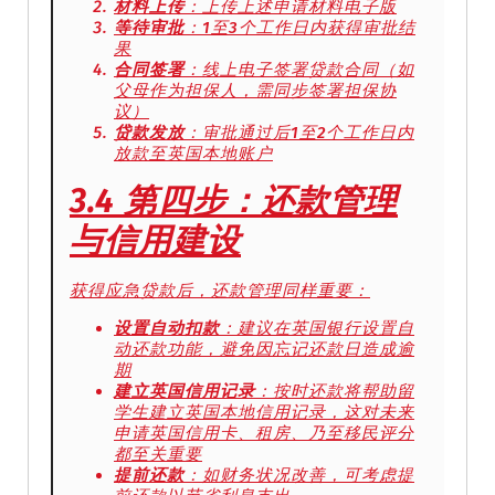
材料上传
：上传上述申请材料电子版
等待审批
：1至3个工作日内获得审批结
果
合同签署
：线上电子签署贷款合同（如
父母作为担保人，需同步签署担保协
议）
贷款发放
：审批通过后1至2个工作日内
放款至英国本地账户
3.4 第四步：还款管理
与信用建设
获得应急贷款后，还款管理同样重要：
设置自动扣款
：建议在英国银行设置自
动还款功能，避免因忘记还款日造成逾
期
建立英国信用记录
：按时还款将帮助留
学生建立英国本地信用记录，这对未来
申请英国信用卡、租房、乃至移民评分
都至关重要
提前还款
：如财务状况改善，可考虑提