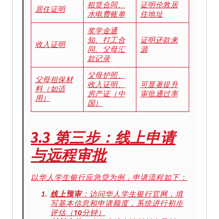
租赁合同、
证明伦敦居
居住证明
水电费账单
住地址
奖学金通
知、打工合
证明还款来
收入证明
同、父母汇
源
款记录
父母护照、
父母担保材
收入证明、
可显著提升
料（如适
房产证（中
审批通过率
用）
国）
3.3 第三步：线上申请
与远程审批
以华人学生银行应急贷为例，申请流程如下：
线上预审
：访问华人学生银行官网，填
写基本信息和申请额度，系统进行初步
评估（10分钟）