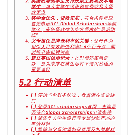
英国政府的学生支持政策主要惠及本地
学生
：华人留学生须依赖自费或私人贷
款渠道
奖学金优先，贷款兜底
：符合条件者应
首先申请UCL Global Scholarships等奖
学金；应急贷款作为突发需求的”最后防
线”
父母担保是降低利率的关键
：父母作为
担保人可有效降低利率2-4个百分点，同
时提升审批通过率
建立英国信用记录
：按时偿还应急贷
款，是为未来在英生活打下信用基础的
重要途径
5.2 行动清单
[ ] 评估当前财务状况，盘点潜在资金缺
口
[ ] 登录UCL scholarships官网，查询是
否符合Global Scholarships申请条件
[ ] 储备华人学生银行等专属贷款产品的
申请材料
[ ] 提前与父母沟通担保意愿及相关材料