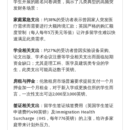
学生开展的匿名问卷调查，揭示了几类典型的高频突
发财务场景：
家庭紧急支出
：约38%的受访者表示曾因家人突发医
疗需求而需要进行大额跨境汇款；英国严格的购汇额
度管制（每人每年5万美元等值）让许多留学生难以快
速满足此类需求。
学业相关支出
：约27%的受访者曾因实验设备采购、
论文出版、学术会议注册等学业相关支出而面临短期
资金缺口；尤其是理工科、医学及建筑类专业的学
生，此类支出可能高达数千英镑。
房租与押金
：伦敦租房市场普遍要求提前支付一个月
押金加一个月租金，对于新入学或更换住所的学生而
言，一次性支出可达2,000至3,000英镑。
签证相关支出
：留学生签证续签费用（英国学生签证
申请费约490英镑）及Immigration Health
Surcharge（IHS，每年776英镑）的上涨，给许多家
庭带来计划外压力。