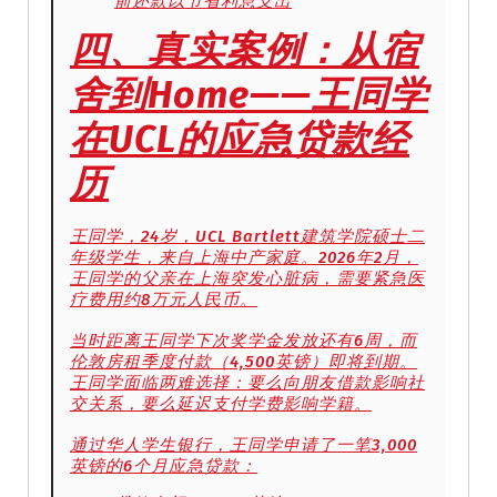
前还款以节省利息支出
四、真实案例：从宿
舍到Home——王同学
在UCL的应急贷款经
历
王同学，24岁，UCL Bartlett建筑学院硕士二
年级学生，来自上海中产家庭。2026年2月，
王同学的父亲在上海突发心脏病，需要紧急医
疗费用约8万元人民币。
当时距离王同学下次奖学金发放还有6周，而
伦敦房租季度付款（4,500英镑）即将到期。
王同学面临两难选择：要么向朋友借款影响社
交关系，要么延迟支付学费影响学籍。
通过华人学生银行，王同学申请了一笔3,000
英镑的6个月应急贷款：