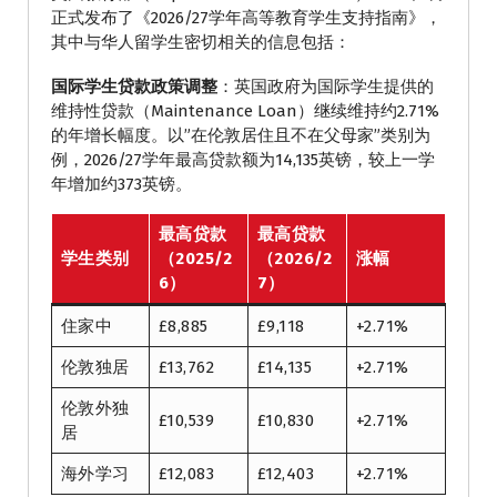
正式发布了《2026/27学年高等教育学生支持指南》，
其中与华人留学生密切相关的信息包括：
国际学生贷款政策调整
：英国政府为国际学生提供的
维持性贷款（Maintenance Loan）继续维持约2.71%
的年增长幅度。以”在伦敦居住且不在父母家”类别为
例，2026/27学年最高贷款额为14,135英镑，较上一学
年增加约373英镑。
最高贷款
最高贷款
学生类别
（2025/2
（2026/2
涨幅
6）
7）
住家中
£8,885
£9,118
+2.71%
伦敦独居
£13,762
£14,135
+2.71%
伦敦外独
£10,539
£10,830
+2.71%
居
海外学习
£12,083
£12,403
+2.71%