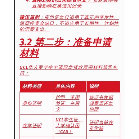
直接影响在英信用记录
建议原则
：应急贷款仅适用于真正的突发性、
短期性资金缺口，不适合用于长期性、计划性
的消费支出。
3.2 第二步：准备申请
材料
UCL华人留学生申请应急贷款所需材料通常包
括：
材料类型
具体内容
说明
护照、英国
签证有效期
身份证明
签证、在留
须覆盖还款
卡
周期
UCL学生证、
证明当前在
在学证明
入学确认函
英学籍
（CAS）