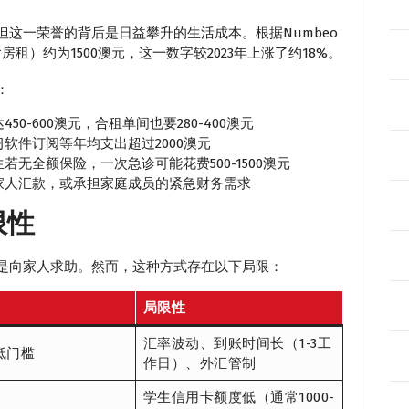
这一荣誉的背后是日益攀升的生活成本。根据Numbeo
房租）约为1500澳元，这一数字较2023年上涨了约18%。
：
0-600澳元，合租单间也要280-400澳元
软件订阅等年均支出超过2000澳元
无全额保险，一次急诊可能花费500-1500澳元
家人汇款，或承担家庭成员的紧急财务需求
限性
是向家人求助。然而，这种方式存在以下局限：
局限性
汇率波动、到账时间长（1-3工
低门槛
作日）、外汇管制
学生信用卡额度低（通常1000-