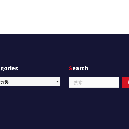
egories
Search
ries
搜
索：