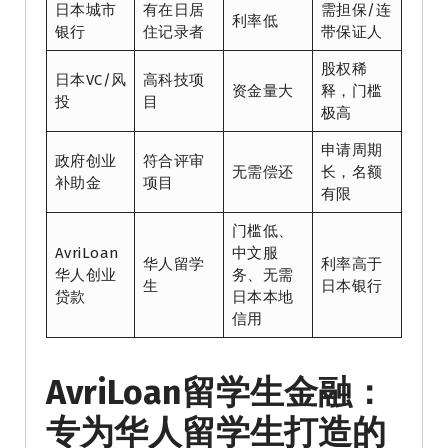
日本城市
有在日居
需担保/连
利率低
银行
住记录者
带保证人
股权稀
日本VC/风
高科技项
资金量大
释，门槛
投
目
极高
申请周期
政府创业
符合评审
无需偿还
长，名额
补助金
项目
有限
门槛低、
AvriLoan
中文服
华人留学
利率高于
华人创业
务、无需
生
日本银行
贷款
日本本地
信用
AvriLoan留学生金融：
专为华人留学生打造的