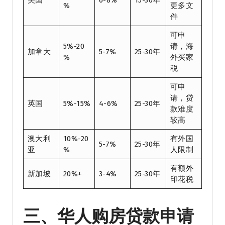
美国
6-8%
15-30年
%
更多文
件
可申
5%-20
请，海
加拿大
5-7%
25-30年
%
外买家
税
可申
请，贷
英国
5%-15%
4-6%
25-30年
款难度
较高
澳大利
10%-20
有外国
5-7%
25-30年
亚
%
人限制
有额外
新加坡
20%+
3-4%
25-30年
印花税
三、华人购房贷款申请