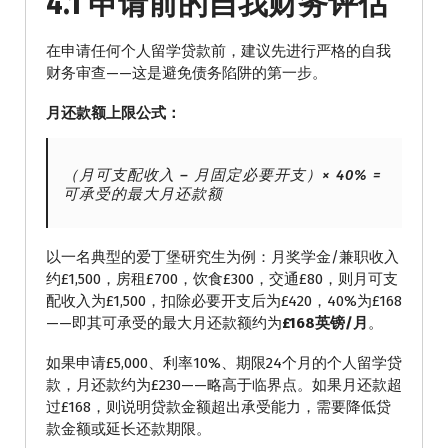
4.1 申请前的自我财务评估
在申请任何个人留学贷款前，建议先进行严格的自我
财务审查——这是避免债务陷阱的第一步。
月还款额上限公式：
（月可支配收入 – 月固定必要开支）× 40% =
可承受的最大月还款额
以一名典型的爱丁堡研究生为例：月奖学金/兼职收入
约£1,500，房租£700，饮食£300，交通£80，则月可支
配收入为£1,500，扣除必要开支后为£420，40%为£168
——即其可承受的最大月还款额约为
£168英镑/月
。
如果申请£5,000、利率10%、期限24个月的个人留学贷
款，月还款约为£230——略高于临界点。如果月还款超
过£168，则说明贷款金额超出承受能力，需要降低贷
款金额或延长还款期限。