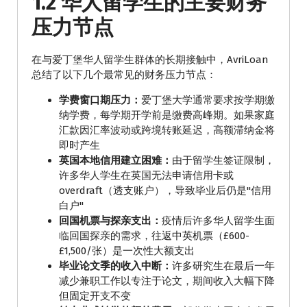
1.2 华人留学生的主要财务
压力节点
在与爱丁堡华人留学生群体的长期接触中，AvriLoan
总结了以下几个最常见的财务压力节点：
学费窗口期压力：
爱丁堡大学通常要求按学期缴
纳学费，每学期开学前是缴费高峰期。如果家庭
汇款因汇率波动或跨境转账延迟，高额滞纳金将
即时产生
英国本地信用建立困难：
由于留学生签证限制，
许多华人学生在英国无法申请信用卡或
overdraft（透支账户），导致毕业后仍是"信用
白户"
回国机票与探亲支出：
疫情后许多华人留学生面
临回国探亲的需求，往返中英机票（£600-
£1,500/张）是一次性大额支出
毕业论文季的收入中断：
许多研究生在最后一年
减少兼职工作以专注于论文，期间收入大幅下降
但固定开支不变