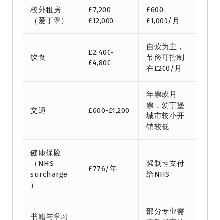
校外租房
£7,200-
£600-
（爱丁堡）
£12,000
£1,000/月
自炊为主，
£2,400-
饮食
节俭可控制
£4,800
在£200/月
年票或月
票，爱丁堡
交通
£600-£1,200
城市较小开
销较低
健康保险
（NHS
强制性支付
£776/年
surcharge
给NHS
）
部分专业需
书籍与学习