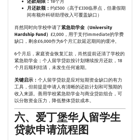
还款期限：
18个月
月还款额：
约£500（高于£330临界点，但暑假期
间有额外科研助理收入可覆盖缺口）
肖然同时向学校申请了
紧急助学金（University
Hardship Fund）
£2,000，用于支付immediate的学费
缺口，剩余£6,000作为6个月汇款延迟期间的缓冲。
6个月后，家庭资金恢复汇款，肖然提前还清了学校的
紧急助学金；个人留学贷款按计划继续按月还款，18
个月后顺利结清，未发生任何逾期。
关键启示：
个人留学贷款是应对短期资金缺口的有力
工具，但前提是申请人有清晰的还款计划和可预期的
收入来源。善用学校紧急助学金与商业贷款组合，可
以分散资金压力，降低整体贷款成本。
六、爱丁堡华人留学生
贷款申请流程图