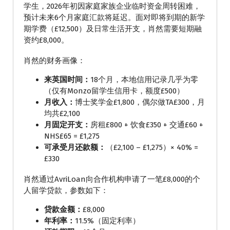
学生，2026年初因家庭家族企业临时资金周转困难，
预计未来6个月家庭汇款将延迟。面对即将到期的新学
期学费（£12,500）及日常生活开支，肖然需要短期融
资约£8,000。
肖然的财务画像：
来英国时间：
18个月，本地信用记录几乎为零
（仅有Monzo留学生信用卡，额度£500）
月收入：
博士奖学金£1,800，偶尔做TA£300，月
均共£2,100
月固定开支：
房租£800 + 饮食£350 + 交通£60 +
NHS£65 = £1,275
可承受月还款额：
（£2,100 – £1,275）× 40% =
£330
肖然通过AvriLoan向合作机构申请了一笔£8,000的个
人留学贷款，参数如下：
贷款金额：
£8,000
年利率：
11.5%（固定利率）