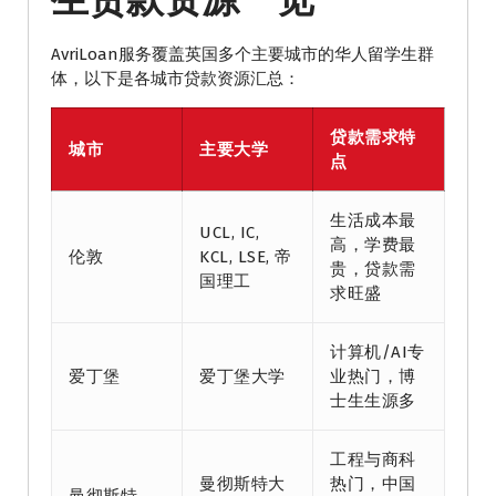
AvriLoan服务覆盖英国多个主要城市的华人留学生群
体，以下是各城市贷款资源汇总：
贷款需求特
城市
主要大学
点
生活成本最
UCL, IC,
高，学费最
伦敦
KCL, LSE, 帝
贵，贷款需
国理工
求旺盛
计算机/AI专
爱丁堡
爱丁堡大学
业热门，博
士生生源多
工程与商科
曼彻斯特大
热门，中国
曼彻斯特