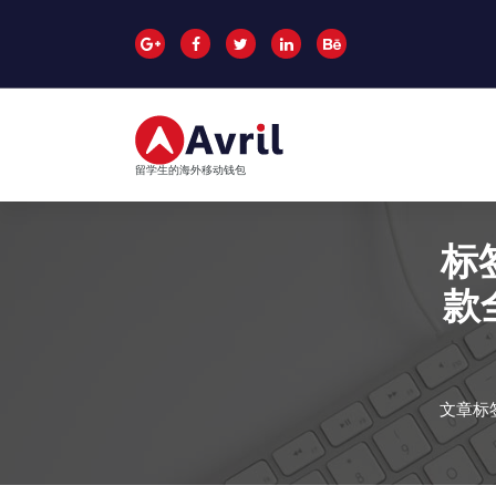
跳
至
正
文
留学生的海外移动钱包
标
款
文章标