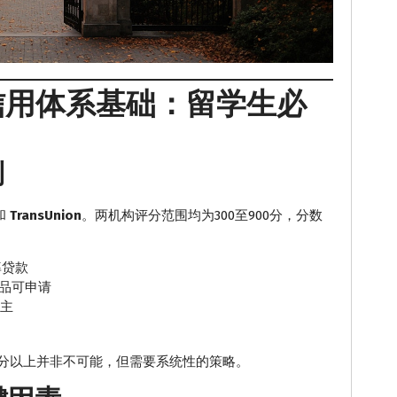
大信用体系基础：留学生必
制
和
TransUnion
。两机构评分范围均为300至900分，分数
率贷款
品可申请
主
0分以上并非不可能，但需要系统性的策略。