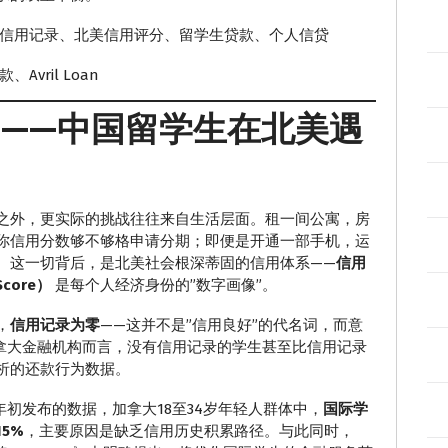
信用记录、北美信用评分、留学生贷款、个人信贷
vril Loan
——中国留学生在北美遇
之外，更实际的挑战往往来自生活层面。租一间公寓，房
你信用分数够不够格申请分期；即便是开通一部手机，运
。这一切背后，是北美社会根深蒂固的信用体系——
信用
Score）
是每个人经济身份的”数字画像”。
，
信用记录为零
——这并不是”信用良好”的代名词，而意
加拿大金融机构而言，没有信用记录的学生甚至比信用记录
析的还款行为数据。
6年初发布的数据，加拿大18至34岁年轻人群体中，
国际学
5%
，主要原因是缺乏信用历史积累路径。与此同时，