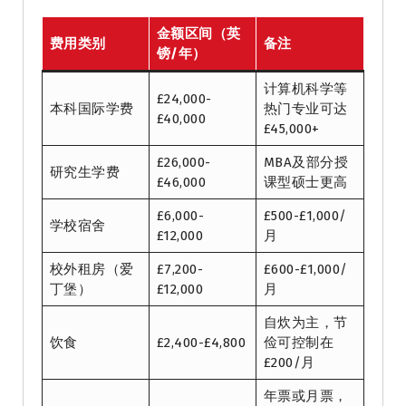
金额区间（英
费用类别
备注
镑/年）
计算机科学等
£24,000-
本科国际学费
热门专业可达
£40,000
£45,000+
£26,000-
MBA及部分授
研究生学费
£46,000
课型硕士更高
£6,000-
£500-£1,000/
学校宿舍
£12,000
月
校外租房（爱
£7,200-
£600-£1,000/
丁堡）
£12,000
月
自炊为主，节
饮食
£2,400-£4,800
俭可控制在
£200/月
年票或月票，