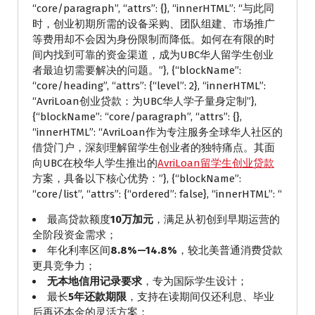
“core/paragraph”, “attrs”: {}, “innerHTML”: “与此同
时，创业初期所需的设备采购、团队组建、市场推广
等费用却不会因为身份限制而降低。如何在有限的时
间内找到可靠的资金渠道，成为UBC华人留学生创业
者最迫切需要解决的问题。”}, {“blockName”:
“core/heading”, “attrs”: {“level”: 2}, “innerHTML”:
“AvriLoan创业贷款：为UBC华人学子量身定制”},
{“blockName”: “core/paragraph”, “attrs”: {},
“innerHTML”: “AvriLoan作为专注服务全球华人社区的
借贷门户，深刻理解留学生创业者的独特痛点。其面
向UBC在校华人学生推出的
AvriLoan留学生创业贷款
方案，具备以下核心优势：”}, {“blockName”:
“core/list”, “attrs”: {“ordered”: false}, “innerHTML”: “
最高贷款额度
10万加元
，满足从初创到早期运营的
全阶段资金需求；
年化利率区间
8.8%—14.8%
，较北美普通消费贷款
更具竞争力；
无本地信用记录要求
，专为国际学生设计；
最长
5年还款期限
，支持在读期间仅还利息、毕业
后再还本金的灵活方案；