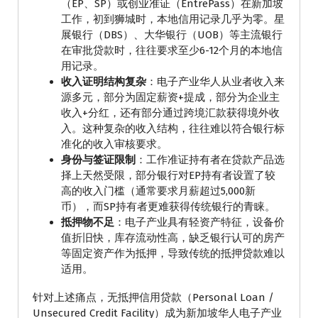
（EP、SP）或创业准证（EntrePass）在新加坡
工作，初到狮城时，本地信用记录几乎为零。星
展银行（DBS）、大华银行（UOB）等主流银行
在审批贷款时，往往要求至少6-12个月的本地信
用记录。
收入证明结构复杂
：电子产业华人从业者收入来
源多元，部分为固定薪资+提成，部分为企业主
收入+分红，还有部分通过跨境汇款获得境外收
入。这种复杂的收入结构，往往难以符合银行标
准化的收入审核要求。
身份与签证限制
：工作准证持有者在贷款产品选
择上天然受限，部分银行对EP持有者设置了较
高的收入门槛（通常要求月薪超过5,000新
币），而SP持有者更难获得传统银行的青睐。
抵押物不足
：电子产业具有轻资产特征，设备价
值折旧快，库存流动性高，缺乏银行认可的房产
等固定资产作为抵押，导致传统的抵押贷款难以
适用。
针对上述痛点，无抵押信用贷款（Personal Loan /
Unsecured Credit Facility）成为新加坡华人电子产业