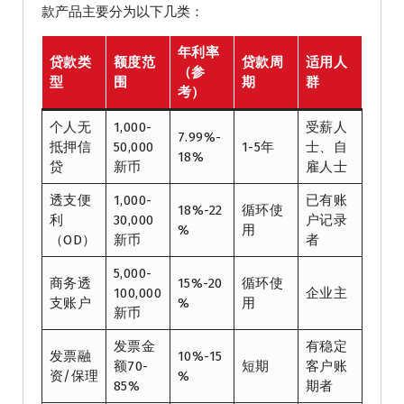
款产品主要分为以下几类：
年利率
贷款类
额度范
贷款周
适用人
（参
型
围
期
群
考）
个人无
1,000-
受薪人
7.99%-
抵押信
50,000
1-5年
士、自
18%
贷
新币
雇人士
透支便
1,000-
已有账
18%-22
循环使
利
30,000
户记录
%
用
（OD）
新币
者
5,000-
商务透
15%-20
循环使
100,000
企业主
支账户
%
用
新币
发票金
有稳定
发票融
10%-15
额70-
短期
客户账
资/保理
%
85%
期者