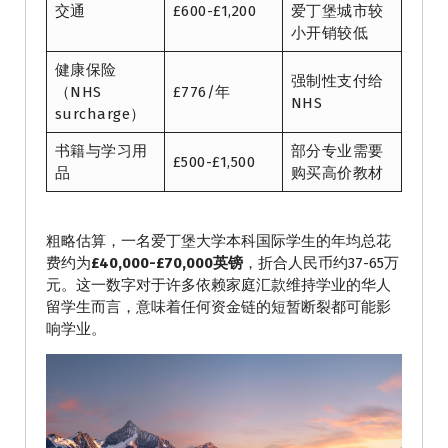
交通
£600-£1,200
爱丁堡城市较
小开销较低
健康保险
强制性支付给
（NHS
£776/年
NHS
surcharge）
书籍与学习用
部分专业需要
£500-£1,500
品
购买高价教材
粗略估算，一名爱丁堡大学本科国际学生的年均总花
费约为
£40,000-£70,000英镑
，折合人民币约37-65万
元。这一数字对于许多依赖家庭汇款维持学业的华人
留学生而言，意味着任何资金链的短暂断裂都可能影
响学业。