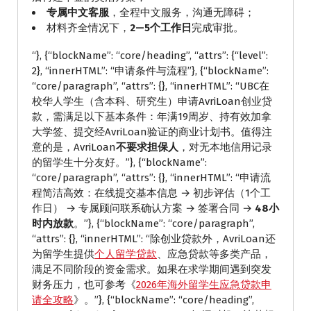
专属中文客服
，全程中文服务，沟通无障碍；
材料齐全情况下，
2—5个工作日
完成审批。
“}, {“blockName”: “core/heading”, “attrs”: {“level”:
2}, “innerHTML”: “申请条件与流程”}, {“blockName”:
“core/paragraph”, “attrs”: {}, “innerHTML”: “UBC在
校华人学生（含本科、研究生）申请AvriLoan创业贷
款，需满足以下基本条件：年满19周岁、持有效加拿
大学签、提交经AvriLoan验证的商业计划书。值得注
意的是，AvriLoan
不要求担保人
，对无本地信用记录
的留学生十分友好。”}, {“blockName”:
“core/paragraph”, “attrs”: {}, “innerHTML”: “申请流
程简洁高效：在线提交基本信息 → 初步评估（1个工
作日） → 专属顾问联系确认方案 → 签署合同 →
48小
时内放款
。”}, {“blockName”: “core/paragraph”,
“attrs”: {}, “innerHTML”: “除创业贷款外，AvriLoan还
为留学生提供
个人留学贷款
、应急贷款等多类产品，
满足不同阶段的资金需求。如果在求学期间遇到突发
财务压力，也可参考《
2026年海外留学生应急贷款申
请全攻略
》。”}, {“blockName”: “core/heading”,