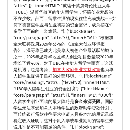
“attrs”: {}, “innerHTML”: “就读于英属哥伦比亚大学
（UBC）温哥华校区的华人留学生，怀揣创业梦想的
不在少数。然而，留学生涯的现实往往充满挑战——如
何平衡繁重学业与创业初期的资金需求，成为摆在许
多学子面前的一道难题。”}, {“blockName”:
“core/paragraph”, “attrs”: {}, “innerHTML”: “根据加
拿大联邦政府2026年公布的《加拿大创业环境报
告》，温哥华已成为北美华人初创企业最活跃的城市
之一，2025年温哥华地区华人创业项目数量较2020年
增长了近40%。对于UBC在校华人留学生而言，这既
是机遇，也是考验。
加拿大政府创业支持政策
也为华
人留学生提供了良好的外部环境。”}, {“blockName”:
“core/heading”, “attrs”: {“level”: 2}, “innerHTML”:
“UBC华人留学生创业的资金困境”}, {“blockName”:
“core/paragraph”, “attrs”: {}, “innerHTML”: “UBC华
人留学生创业面临的最大障碍是
资金来源受限
。国际
学生无法享受加拿大本地学生的政府助学贷款计划，
而传统银行贷款往往要求申请人具备本地信用记录或
稳定收入证明，这对于刚入学或学业期间的留学生来
说几乎是不可能满足的条件。”}, {“blockName”: