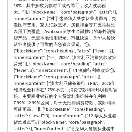
18%，其中多数为临时工或合同工，收入波动较
大。”]}, {“blockName”: “core/paragraph”, “attrs”: {},
“innerContent”: [“对于这些华人餐饮从业者而言，突
发医疗费用、家人汇款需求、房租押金等开支往往难
以用工资覆盖。AvriLoan留学生金融推出的海外消费
贷产品，无需本地信用记录、审批快速，为华人餐饮
从业者提供了可靠的应急资金渠道。”]},
{“blockName”: “core/heading”, “attrs”: {“level”: 2},
“innerContent”: [“一、2026年澳大利亚消费贷款政策
背景”]}, {“blockName”: “core/heading”, “attrs”:
{“level”: 3}, “innerContent”: [“1.1 澳储行利率政策”]},
{“blockName”: “core/paragraph”, “attrs”: {},
“innerContent”: [“澳大利亚储备银行（RBA）2026年
维持现金利率在3.75%不变，消费贷款利率环境相对宽
松。主要商业银行的个人贷款利率维持在年利率
7.99%-12.99%区间，对于无抵押消费贷款，实际利率
可能更高。”]}, {“blockName”: “core/heading”,
“attrs”: {“level”: 3}, “innerContent”: [“1.2 华人从业者
贷款难点”]}, {“blockName”: “core/paragraph”,
“attrs”: {}, “innerContent”: [“悉尼华人餐饮从业者申