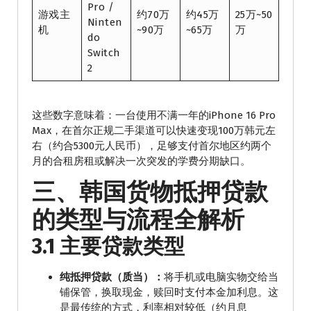
Pro /
游戏主
约70万
约45万
25万~50
Ninten
机
~90万
~65万
万
do
Switch
2
这些数字意味着：一台使用不满一年的iPhone 16 Pro
Max，在首尔正规二手渠道可以快速变现100万韩元左
右（约合5300元人民币），足够支付首尔地区约两个
月的合租房租或解决一次突发的学费分期缺口。
三、韩国货物抵押贷款
的类型与流程全解析
3.1 主要贷款类型
纯抵押贷款（质当）：
将手机或电脑实物交给当
铺保管，换取现金，赎回时支付本金加利息。这
是最传统的方式，利率相对较低（约月息