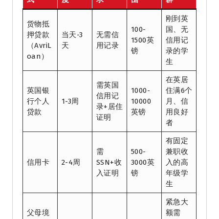
刚到英
货物抵
100-
国、无
押贷款
当天-3
无需信
1500英
信用记
（AvriL
天
用记录
镑
录的学
oan）
生
在英居
需英国
英国银
1000-
住满6个
信用记
行个人
1-3周
10000
月、信
录+居住
贷款
英镑
用良好
证明
者
有固定
需
500-
兼职收
信用卡
2-4周
SSN+收
3000英
入的高
入证明
镑
年级学
生
紧急大
父母境
额需