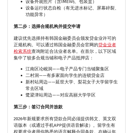
设备外观照片（含IMEI码、包装盒）
设备运行状态自检（有无进水标记、屏幕碎裂、
功能异常）
第二步：选择合规机构并提交申请
建议优先选择持有韩国金融委员会颁发贷金业许可的
正规机构。可以通过韩国金融委员会官网的
贷金业者
检索系统
查询附近合法业者名单。在首尔，以下区域
集中了较多合规当铺和电子产品抵押店：
江南区论岘洞——电子产品专门当铺聚集区
二村洞——有多家面向学生的连锁贷金店
新村站周边——延世大学、梨花女子大学留学生
常去区域
鹭梁津站周边——对应高丽大学学区
第三步：签订合同并放款
2026年新规要求所有贷款合同必须提供韩文、英文双
语版本（或通过手机APP提供语音解读）。留学生有
权要求业者用你熟悉的语言解释合同条款。在确认年