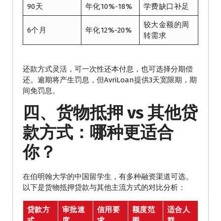
90天
年化10%-18%
学费缺口补足
较大金额的周
6个月
年化12%-20%
转需求
还款方式灵活，可一次性还本付息，也可选择分期偿
还。逾期将产生罚息，但AvriLoan提供3天宽限期，期
间免罚息。
四、货物抵押 vs 其他贷
款方式：哪种更适合
你？
在伯明翰大学的中国留学生，有多种融资渠道可选。
以下是货物抵押贷款与其他主流方式的对比分析：
贷款方
审批速
信用要
额度范
适合人
式
度
求
围
群