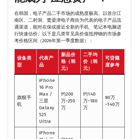
在韩国，电子产品二手市场的成熟度极高。以首尔江
南区、二村洞、鹭梁津电子商街为代表的电子产品流
通渠道，能对在保或接近全新的手机、笔记本电脑进
行快速估价。以下是几类常见高价值抵押物的市场参
考价格区间（2026年第一季度数据）：
新品价
二手均
设备类
代表产
可贷额
格（韩
价（韩
型
品
度参考
元）
元）
iPhone
16 Pro
Max /
约200
约140
旗舰手
80万
三星
万~250
万~180
机
~140万
Galaxy
万
万
S25
Ultra
iPhone