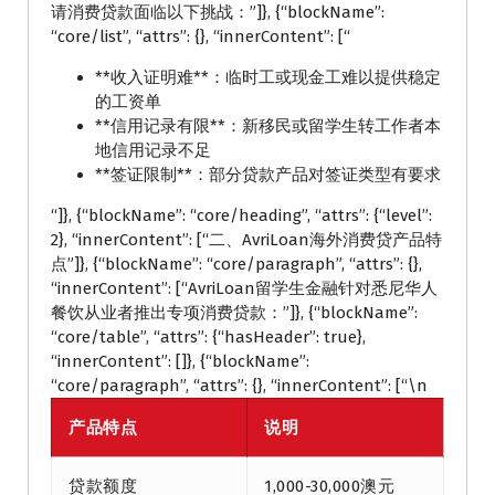
请消费贷款面临以下挑战：”]}, {“blockName”:
“core/list”, “attrs”: {}, “innerContent”: [“
**收入证明难**：临时工或现金工难以提供稳定
的工资单
**信用记录有限**：新移民或留学生转工作者本
地信用记录不足
**签证限制**：部分贷款产品对签证类型有要求
“]}, {“blockName”: “core/heading”, “attrs”: {“level”:
2}, “innerContent”: [“二、AvriLoan海外消费贷产品特
点”]}, {“blockName”: “core/paragraph”, “attrs”: {},
“innerContent”: [“AvriLoan留学生金融针对悉尼华人
餐饮从业者推出专项消费贷款：”]}, {“blockName”:
“core/table”, “attrs”: {“hasHeader”: true},
“innerContent”: []}, {“blockName”:
“core/paragraph”, “attrs”: {}, “innerContent”: [“\n
产品特点
说明
贷款额度
1,000-30,000澳元