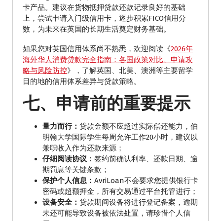
卡产品。建议在货物抵押贷款还款记录良好的基础
上，尝试申请入门级信用卡，逐步积累FICO信用分
数，为未来在英国的长期生活奠定财务基础。
如果您对英国信用体系尚不熟悉，欢迎阅读《
2026年
海外华人消费贷款完全指南：各国政策对比、申请攻
略与风险防控
》，了解英国、北美、澳洲等主要留学
目的地的信用体系差异与贷款策略。
七、申请前的重要提示
量力而行：
贷款金额不应超过实际偿还能力，伯
明翰大学国际学生每周允许工作20小时，建议以
兼职收入作为还款来源；
仔细阅读协议：
签约前确认利率、还款日期、逾
期罚息等关键条款；
保护个人信息：
AvriLoan不会要求您提供银行卡
密码或超额押金，所有交易通过平台托管进行；
设备安全：
贷款期间设备将进行登记备案，逾期
未还可能导致设备被依法处置，请珍惜个人信