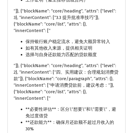
工作证明（雇主推荐信或合同）
“]}, {“blockName”: “core/heading”, “attrs”: {“level”:
3}, “innerContent”: [“3.3 提升批准率技巧”]},
{“blockName”: “core/list”, “attrs”: {},
“innerContent”: [“
保持银行账户稳定流水，避免大额异常转入
如有其他收入来源，提供相关证明
选择与自身还款能力匹配的贷款额度
“]}, {“blockName”: “core/heading”, “attrs”: {“level”:
2}, “innerContent”: [“四、实用建议：合理规划消费贷
款”]}, {“blockName”: “core/paragraph”, “attrs”: {},
“innerContent”: [“申请消费贷款前，建议考虑：”]},
{“blockName”: “core/list”, “attrs”: {},
“innerContent”: [“
**必要性评估**：区分\”想要\”和\”需要\”，避
免过度借贷
**还款能力**：确保月还款额不超过月收入的
30%