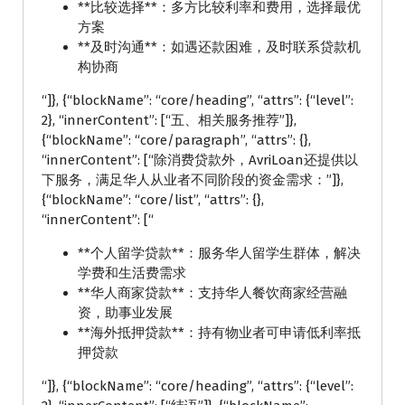
**比较选择**：多方比较利率和费用，选择最优
方案
**及时沟通**：如遇还款困难，及时联系贷款机
构协商
“]}, {“blockName”: “core/heading”, “attrs”: {“level”:
2}, “innerContent”: [“五、相关服务推荐”]},
{“blockName”: “core/paragraph”, “attrs”: {},
“innerContent”: [“除消费贷款外，AvriLoan还提供以
下服务，满足华人从业者不同阶段的资金需求：”]},
{“blockName”: “core/list”, “attrs”: {},
“innerContent”: [“
**个人留学贷款**：服务华人留学生群体，解决
学费和生活费需求
**华人商家贷款**：支持华人餐饮商家经营融
资，助事业发展
**海外抵押贷款**：持有物业者可申请低利率抵
押贷款
“]}, {“blockName”: “core/heading”, “attrs”: {“level”: