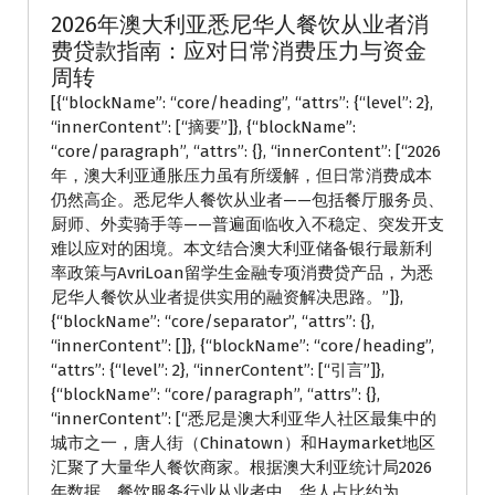
2026年澳大利亚悉尼华人餐饮从业者消
费贷款指南：应对日常消费压力与资金
周转
[{“blockName”: “core/heading”, “attrs”: {“level”: 2},
“innerContent”: [“摘要”]}, {“blockName”:
“core/paragraph”, “attrs”: {}, “innerContent”: [“2026
年，澳大利亚通胀压力虽有所缓解，但日常消费成本
仍然高企。悉尼华人餐饮从业者——包括餐厅服务员、
厨师、外卖骑手等——普遍面临收入不稳定、突发开支
难以应对的困境。本文结合澳大利亚储备银行最新利
率政策与AvriLoan留学生金融专项消费贷产品，为悉
尼华人餐饮从业者提供实用的融资解决思路。”]},
{“blockName”: “core/separator”, “attrs”: {},
“innerContent”: []}, {“blockName”: “core/heading”,
“attrs”: {“level”: 2}, “innerContent”: [“引言”]},
{“blockName”: “core/paragraph”, “attrs”: {},
“innerContent”: [“悉尼是澳大利亚华人社区最集中的
城市之一，唐人街（Chinatown）和Haymarket地区
汇聚了大量华人餐饮商家。根据澳大利亚统计局2026
年数据，餐饮服务行业从业者中，华人占比约为