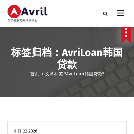
跳
至
正
留学生的海外移动钱包
文
标签归档：AvriLoan韩国
贷款
首页
>
文章标签 "AvriLoan韩国贷款"
华人商家贷款
6 月 22 2026