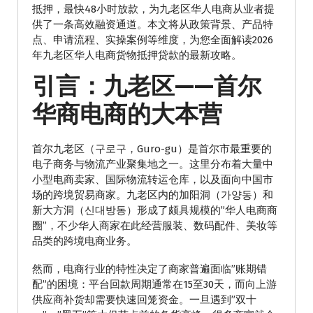
抵押，最快48小时放款，为九老区华人电商从业者提
供了一条高效融资通道。本文将从政策背景、产品特
点、申请流程、实操案例等维度，为您全面解读2026
年九老区华人电商货物抵押贷款的最新攻略。
引言：九老区——首尔
华商电商的大本营
首尔九老区（구로구，Guro-gu）是首尔市最重要的
电子商务与物流产业聚集地之一。这里分布着大量中
小型电商卖家、国际物流转运仓库，以及面向中国市
场的跨境贸易商家。九老区内的加阳洞（가양동）和
新大方洞（신대방동）形成了颇具规模的”华人电商商
圈”，不少华人商家在此经营服装、数码配件、美妆等
品类的跨境电商业务。
然而，电商行业的特性决定了商家普遍面临”账期错
配”的困境：平台回款周期通常在15至30天，而向上游
供应商补货却需要快速回笼资金。一旦遇到”双十