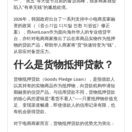
一”、”黑五”等大促节点前的备货高峰，很多商家就会
陷入”有单无钱”的尴尬处境。
2026年，韩国政府出台了一系列支持中小电商卖家融
资的政策（《중소기업 디지털 전환 지원법》修正
案），而AvriLoan作为面向海外华人的专业借贷平
台，亦针对电商商家推出了以在库商品实物作为抵押
物的贷款产品，帮助华人商家将”货”快速转变为”钱”，
从容应对备货压力。
什么是货物抵押贷款？
货物抵押贷款（Goods Pledge Loan），是指借款人
以其持有的实物商品作为抵押物，向贷款机构申请短
期融资的信贷产品。与信用贷款不同，货物抵押贷款
的核心风控逻辑是”看货不看人”——只要抵押物价值充
足、变现渠道畅通，即使借款人的信用记录有限，也
有机会获得贷款。
对于电商商家而言，货物抵押贷款的优势尤为突出：