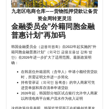
九老区电商仓库——货物抵押贷款让备货
资金周转更灵活
金融委员会”外籍同胞金融
普惠计划”再加码
韩国金融委员会（금융위원회）自2022年起实施的”外
籍同胞金融普惠计划”（외국인 금융포용성 강화 방
안）在2026年进一步扩大了适用范围。最新政策明
确：
在韩居住外籍居民（含华人）申请小额经营贷款
时，所需证明文件进一步简化
持有登录证（외국인 등록증）的华人商家可凭
进货单据和库存清单申请贷款
2026年起，韩国部分地区试点银行允许华人商家
以跨境电商平台账户流水作为收入证明
这些政策信号表明，韩国监管层面正在积极创造更友