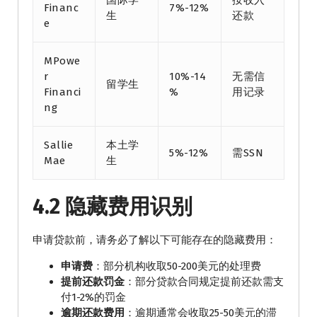
国际学
按收入
Financ
7%-12%
生
还款
e
MPowe
r
10%-14
无需信
留学生
Financi
%
用记录
ng
Sallie
本土学
5%-12%
需SSN
Mae
生
4.2 隐藏费用识别
申请贷款前，请务必了解以下可能存在的隐藏费用：
申请费
：部分机构收取50-200美元的处理费
提前还款罚金
：部分贷款合同规定提前还款需支
付1-2%的罚金
逾期还款费用
：逾期通常会收取25-50美元的滞