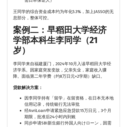
需日本保证人）
王同学的综合资金成本约为年化5.3%，加上JASSO的无
息部分，整体可控。
案例二：早稻田大学经济
学部本科生李同学（21
岁）
李同学来自福建厦门，2024年10月入读早稻田大学经
济学系。因家庭突发变故，父亲失业，家庭收入骤
降。面临第二年学费（约8万日元×2学期）缺口。
贷款解决方案：
因李同学持有「留学」在留资格，在日本无本地
信用记录，传统银行无法审批
经AvriLoan申请紧急应急贷款15万日元，3个月
期限，批准后24小时内到账
同步申请SBI新生銀行外国人向けローン，因需