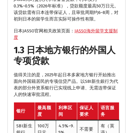
0.3%~0.5%（2026年标准），贷款额度最高50万日元。
该贷款需有日本连带保证人，且审批周期约6~8周，对
初到日本的留学生而言实际可操作性有限。
日本JASSO官网相关政策页面：
JASSO海外留学支援制
度
1.3 日本地方银行的外国人
专项贷款
值得关注的是，2025年起日本多家地方银行开始推出
面向外国籍居民的专项信贷产品。以SBI新生銀行为代
表的部分外资系银行已实现线上申请、无需连带保证
人的快速审批流程。
最高额
利率区
保证人
语言服
银行
度
间
要求
务
SBI新生
100万
4.5%~9.
有（英
不需要
銀行
日元
5%
语）