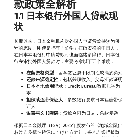
款政策全解析
1.1 日本银行外国人贷款现
状
长期以来，日本金融机构对外国人申请贷款持较为保
守的态度。即使是持有「留学」在留资格的中国人，
在日本本地银行申请贷款时也面临诸多障碍。日本银
行在审批外国人贷款时，主要考察以下五个维度：
在留资格类型
：留学签证属于限制性较高的类别
还款来源稳定性
：包括兼职收入、父母汇款证明
日本本地信用记录
：Credit Bureau数据几乎为
零
担保或连带保证人
：多数银行要求日本籍连带保
证人
语言与文书障碍
：贷款合同为日语，条款复杂
根据日本金融厅（FSA）2025年度发布的《地域金融に
おける多様性確保に向けた方針》，各地方银行被鼓