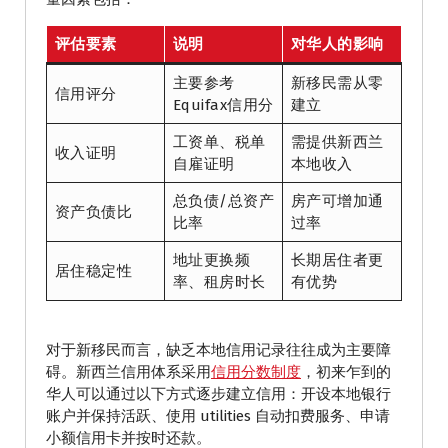
评估要素
说明
对华人的影响
主要参考
新移民需从零
信用评分
Equifax信用分
建立
工资单、税单
需提供新西兰
收入证明
自雇证明
本地收入
总负债/总资产
房产可增加通
资产负债比
比率
过率
地址更换频
长期居住者更
居住稳定性
率、租房时长
有优势
对于新移民而言，缺乏本地信用记录往往成为主要障
碍。新西兰信用体系采用
信用分数制度
，初来乍到的
华人可以通过以下方式逐步建立信用：开设本地银行
账户并保持活跃、使用 utilities 自动扣费服务、申请
小额信用卡并按时还款。