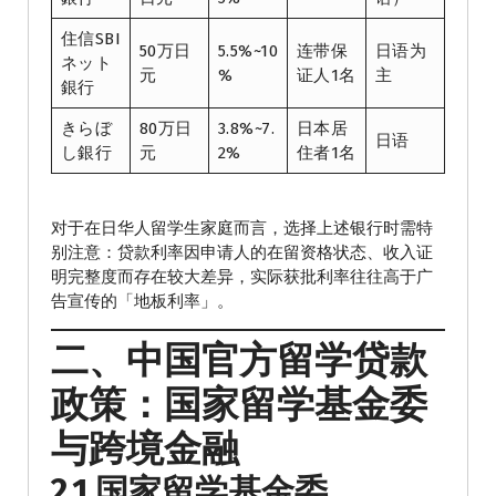
住信SBI
50万日
5.5%~10
连带保
日语为
ネット
元
%
证人1名
主
銀行
きらぼ
80万日
3.8%~7.
日本居
日语
し銀行
元
2%
住者1名
对于在日华人留学生家庭而言，选择上述银行时需特
别注意：贷款利率因申请人的在留资格状态、收入证
明完整度而存在较大差异，实际获批利率往往高于广
告宣传的「地板利率」。
二、中国官方留学贷款
政策：国家留学基金委
与跨境金融
2.1 国家留学基金委