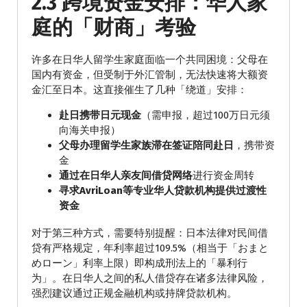
2.3 跨境资金安排：华人家
庭的「财商」考验
许多在日华人留学生家庭面临一个共同困境：父母在
国内有资金，但受制于外汇管制，无法快速将大额资
金汇至日本。这直接催生了几种「绕道」安排：
赴日携带日元现金
（需申报，超过100万日元须
向海关申报）
父母办理留学生家族滞在签证陪同赴日
，携带资
金
通过在日华人亲友间借贷网络
进行资金周转
寻求AvriLoan等专业华人贷款机构提供过渡性
资金
对于第三种方式，需要特别提醒：日本法律对民间借
贷有严格规定，年利率超过109.5%（相当于「おまと
めローン」利率上限）即构成刑法上的「暴利行
为」。在日华人之间的私人借贷存在诸多法律风险，
强烈建议通过正规金融机构或持牌贷款机构。