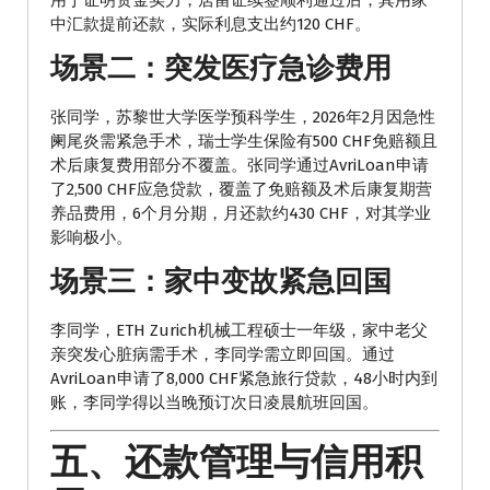
用于证明资金实力，居留证续签顺利通过后，其用家
中汇款提前还款，实际利息支出约120 CHF。
场景二：突发医疗急诊费用
张同学，苏黎世大学医学预科学生，2026年2月因急性
阑尾炎需紧急手术，瑞士学生保险有500 CHF免赔额且
术后康复费用部分不覆盖。张同学通过AvriLoan申请
了2,500 CHF应急贷款，覆盖了免赔额及术后康复期营
养品费用，6个月分期，月还款约430 CHF，对其学业
影响极小。
场景三：家中变故紧急回国
李同学，ETH Zurich机械工程硕士一年级，家中老父
亲突发心脏病需手术，李同学需立即回国。通过
AvriLoan申请了8,000 CHF紧急旅行贷款，48小时内到
账，李同学得以当晚预订次日凌晨航班回国。
五、还款管理与信用积