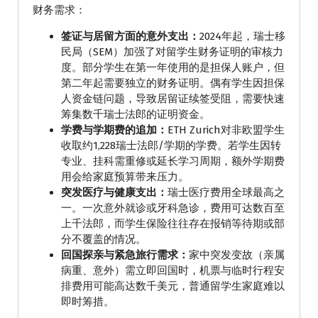
财务需求：
签证与居留方面的意外支出：
2024年起，瑞士移
民局（SEM）加强了对留学生财务证明的审核力
度。部分学生在第一年使用的是担保人账户，但
第二年起需要独立的财务证明。偶有学生因担保
人资金链问题，导致居留证续签受阻，需要快速
筹集数千瑞士法郎的证明资金。
学费与学期费的追加：
ETH Zurich对非欧盟学生
收取约1,228瑞士法郎/学期的学费。若学生因转
专业、挂科需重修或延长学习周期，额外学期费
用会给家庭预算带来压力。
突发医疗与健康支出：
瑞士医疗费用全球最高之
一。一次意外就诊或牙科急诊，费用可达数百至
上千法郎，而学生保险往往存在报销等待期或部
分不覆盖的情况。
回国探亲与紧急旅行需求：
家中突发变故（亲属
病重、意外）需立即回国时，机票与临时行程安
排费用可能高达数千美元，普通留学生家庭难以
即时筹措。