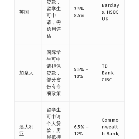
贷款，
Barclay
留学生
3.5% –
英国
s, HSBC
可申
8.5%
UK
请，需
信用评
估
国际学
生可申
请担保
TD
5.5% –
加拿大
贷款，
Bank,
10%
部分省
CIBC
份有专
项政策
留学生
可申请
Commo
个人贷
澳大利
6.5% –
nwealt
款，房
亚
12%
h Bank,
屋抵押