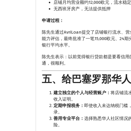
店铺月均营业额约12,000欧元，流水稳
无西班牙房产，无法提供抵押
申请过程：
陈先生通过AvriLoan提交了店铺银行流水、营
能力评估，最终批准了一笔15,000欧元、24
银行平均水平。
陈先生表示：以前觉得银行贷款都是要看信用
通，很顺利。
五、给巴塞罗那华
建立独立的个人与经营账户：
将店铺流
收入证明。
定期申报税务：
即使收入未达纳税门槛
录。
善用专业平台：
选择熟悉华人社区情况
险。