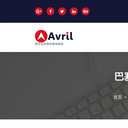
跳
至
正
文
留学生的海外移动钱包
巴
首页
>