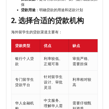
保
贷款用途
：明确贷款的用途和还款计划
2. 选择合适的贷款机构
海外留学生的贷款渠道主要有：
贷款类型
优点
缺点
银行个人贷
利率较低、
审批严格、
款
正规可靠
需要担保
针对留学生
专门留学生
利率相对较
设计、审批
贷款平台
高
灵活
中文服务、
华人金融机
需要仔细甄
理解华人需
构
别资质