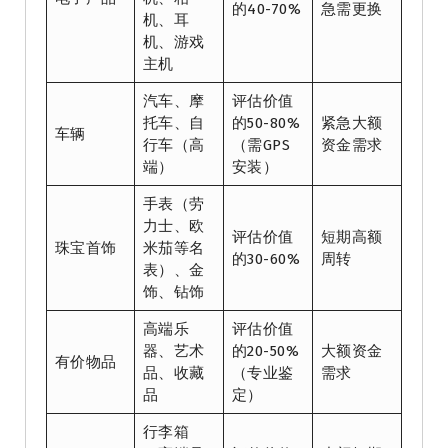
的40-70%
急需更换
机、耳
机、游戏
主机
汽车、摩
评估价值
托车、自
的50-80%
紧急大额
车辆
行车（高
（需GPS
资金需求
端）
安装）
手表（劳
力士、欧
评估价值
短期高额
珠宝首饰
米茄等名
的30-60%
周转
表）、金
饰、钻饰
高端乐
评估价值
器、艺术
的20-50%
大额资金
有价物品
品、收藏
（专业鉴
需求
品
定）
行李箱