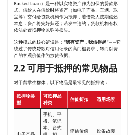
Backed Loan）是一种以实物资产作为担保的贷款形
式。借款人在借款时将资产（如电子产品、车辆、珠
宝等）交付给贷款机构作为抵押，若借款人按期偿还
本息，资产将完好归还；若发生违约，贷款机构有权
依法处置抵押物以弥补损失。
这种模式的核心逻辑是：
“我有资产，我借得起”
——它
绕过了传统贷款对信用记录的高门槛要求，转而以资
产的客观价值作为放贷依据。
2.2 可用于抵押的常见物品
对于留学生群体，以下物品是最常见的抵押物：
抵押物类
可抵押品
估值折扣
适用场景
型
种类
手机、平
板、笔记
本、台式
评估价值
设备故障
电子产品
机、相