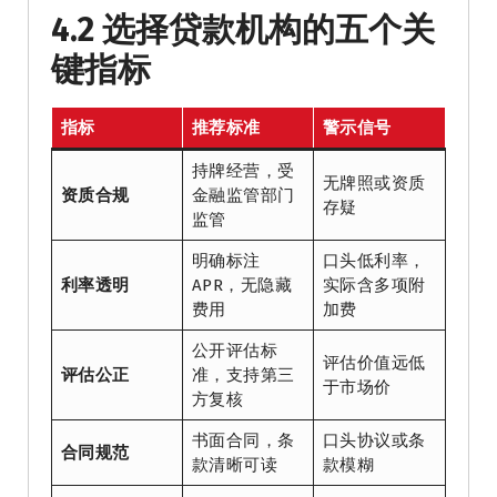
4.2 选择贷款机构的五个关
键指标
指标
推荐标准
警示信号
持牌经营，受
无牌照或资质
资质合规
金融监管部门
存疑
监管
明确标注
口头低利率，
利率透明
APR，无隐藏
实际含多项附
费用
加费
公开评估标
评估价值远低
评估公正
准，支持第三
于市场价
方复核
书面合同，条
口头协议或条
合同规范
款清晰可读
款模糊