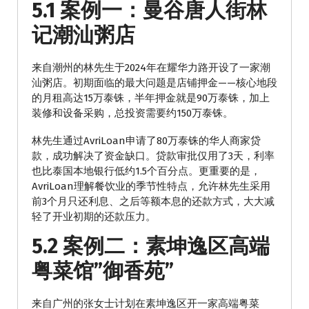
5.1 案例一：曼谷唐人街林
记潮汕粥店
来自潮州的林先生于2024年在耀华力路开设了一家潮
汕粥店。初期面临的最大问题是店铺押金——核心地段
的月租高达15万泰铢，半年押金就是90万泰铢，加上
装修和设备采购，总投资需要约150万泰铢。
林先生通过AvriLoan申请了80万泰铢的华人商家贷
款，成功解决了资金缺口。贷款审批仅用了3天，利率
也比泰国本地银行低约1.5个百分点。更重要的是，
AvriLoan理解餐饮业的季节性特点，允许林先生采用
前3个月只还利息、之后等额本息的还款方式，大大减
轻了开业初期的还款压力。
5.2 案例二：素坤逸区高端
粤菜馆”御香苑”
来自广州的张女士计划在素坤逸区开一家高端粤菜